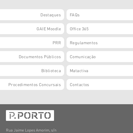
Destaques
FAQs
GAIE Moodle
Office 365
PRR
Regulamentos
Documentos Públicos
Comunicação
Biblioteca
Matactiva
Procedimentos Concursais
Contactos
Rua Jaime Lopes Amorim, s/n