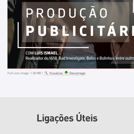
Full-size image:
1.28 MB
|
Visualizar
Descarregar
Ligações Úteis