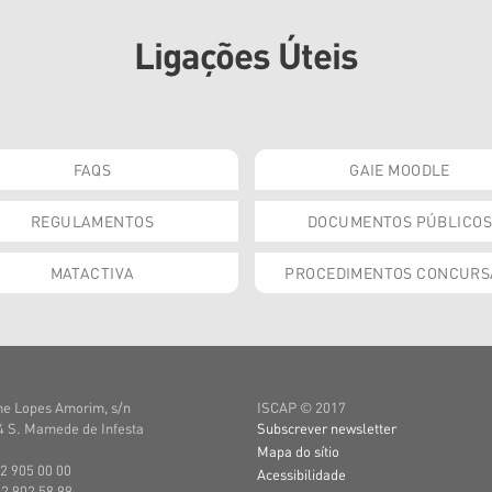
Ligações Úteis
FAQS
GAIE MOODLE
REGULAMENTOS
DOCUMENTOS PÚBLICOS
MATACTIVA
PROCEDIMENTOS CONCURS
e Lopes Amorim, s/n
ISCAP © 2017
 S. Mamede de Infesta
Subscrever newsletter
Mapa do sítio
22 905 00 00
Acessibilidade
22 902 58 99