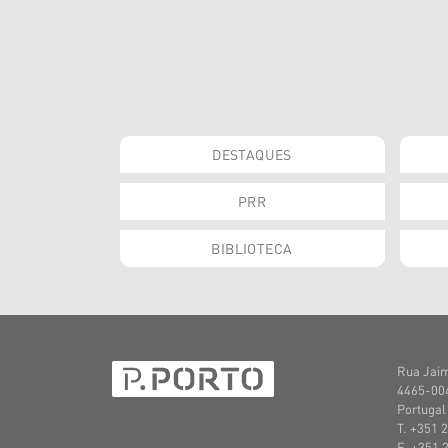
DESTAQUES
PRR
BIBLIOTECA
Rua Jaim
4465-004
Portugal
T. +351 
F. +351 