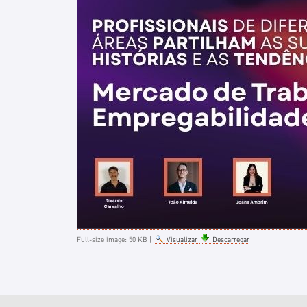
Full-size image:
50 KB
|
Visualizar
Descarregar