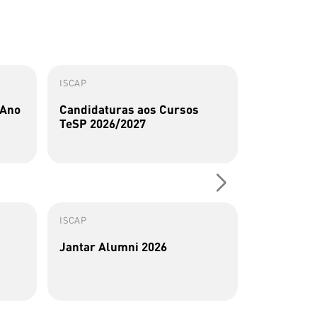
ISCAP
ISCAP
 Ano
Candidaturas aos Cursos
Perfis Al
TeSP 2026/2027
Sousa
ISCAP
ISCAP
Jantar Alumni 2026
Alumna do
de artigos
transforma