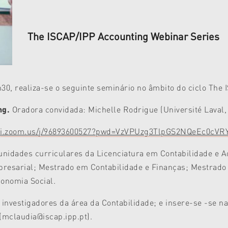
The ISCAP/IPP Accounting Webinar Series
h30, realiza-se o seguinte seminário no âmbito do ciclo The
ng.
Oradora convidada: Michelle Rodrigue (Université Laval,
ibri.zoom.us/j/96893600527?pwd=VzVPUzg3TlpGS2NQeEc0cV
 unidades curriculares da Licenciatura em Contabilidade e 
resarial; Mestrado em Contabilidade e Finanças; Mestrado
onomia Social.
 investigadores da área da Contabilidade; e insere-se -se n
(mclaudia@iscap.ipp.pt).