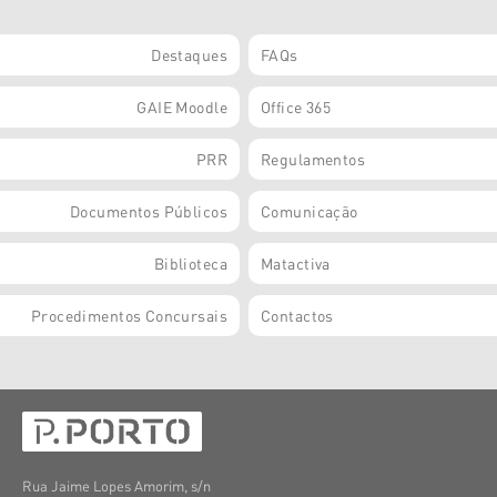
Destaques
FAQs
GAIE Moodle
Office 365
PRR
Regulamentos
Documentos Públicos
Comunicação
Biblioteca
Matactiva
Procedimentos Concursais
Contactos
Rua Jaime Lopes Amorim, s/n