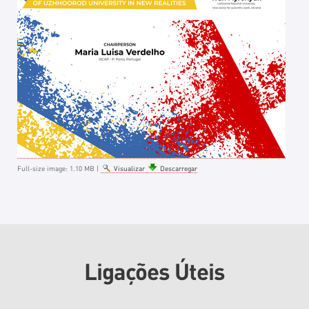
Full-size image:
1.10 MB
|
Visualizar
Descarregar
Ligações Úteis