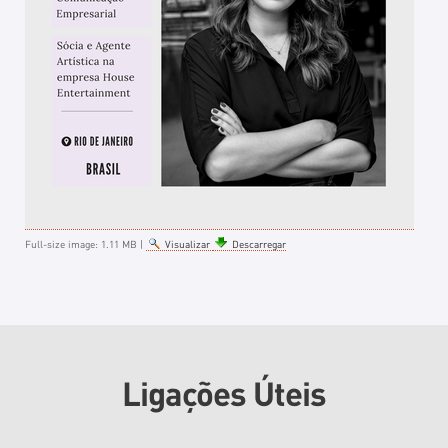
Full-size image:
1.11 MB
|
Visualizar
Descarregar
Ligações Úteis