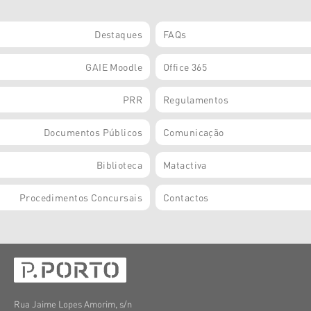
Destaques
FAQs
GAIE Moodle
Office 365
PRR
Regulamentos
Documentos Públicos
Comunicação
Biblioteca
Matactiva
Procedimentos Concursais
Contactos
Rua Jaime Lopes Amorim, s/n