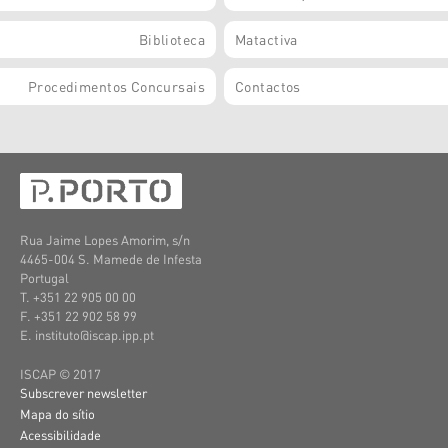
Biblioteca
Matactiva
Procedimentos Concursais
Contactos
Rua Jaime Lopes Amorim, s/n
4465-004 S. Mamede de Infesta
Portugal
T. +351 22 905 00 00
F. +351 22 902 58 99
E. instituto@iscap.ipp.pt
ISCAP © 2017
Subscrever newsletter
Mapa do sítio
Acessibilidade