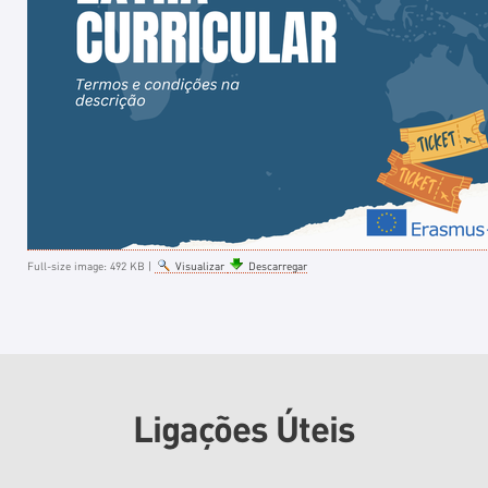
Full-size image:
492 KB
|
Visualizar
Descarregar
Ligações Úteis