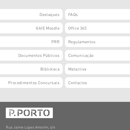
Destaques
FAQs
GAIE Moodle
Office 365
PRR
Regulamentos
Documentos Públicos
Comunicação
Biblioteca
Matactiva
Procedimentos Concursais
Contactos
Rua Jaime Lopes Amorim, s/n