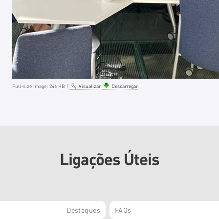
Full-size image:
246 KB
|
Visualizar
Descarregar
Ligações Úteis
Destaques
FAQs