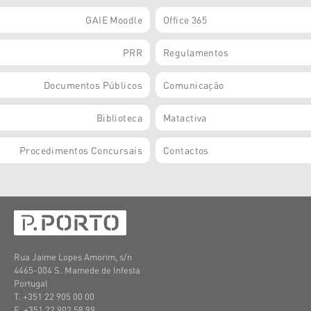
GAIE Moodle
Office 365
PRR
Regulamentos
Documentos Públicos
Comunicação
Biblioteca
Matactiva
Procedimentos Concursais
Contactos
Rua Jaime Lopes Amorim, s/n
4465-004 S. Mamede de Infesta
Portugal
T. +351 22 905 00 00
F. +351 22 902 58 99