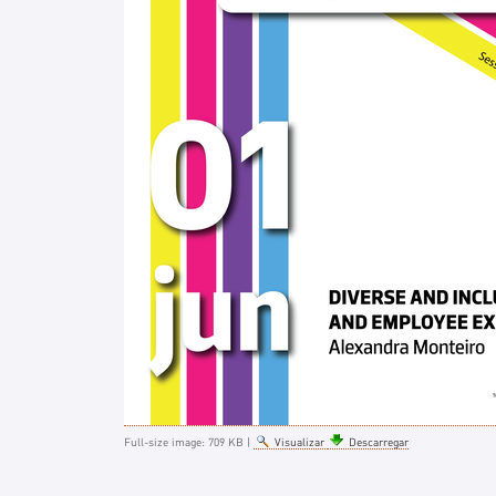
Full-size image:
709 KB
|
Visualizar
Descarregar