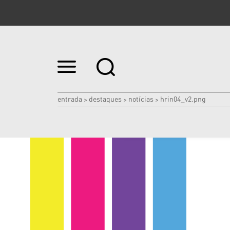
Ir
para
o
conteúdo.
|
entrada
destaques
notícias
hrin04_v2.png
>
>
>
Ir
para
a
navegação