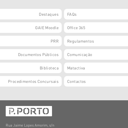
Destaques
FAQs
GAIE Moodle
Office 365
PRR
Regulamentos
Documentos Públicos
Comunicação
Biblioteca
Matactiva
Procedimentos Concursais
Contactos
Rua Jaime Lopes Amorim, s/n