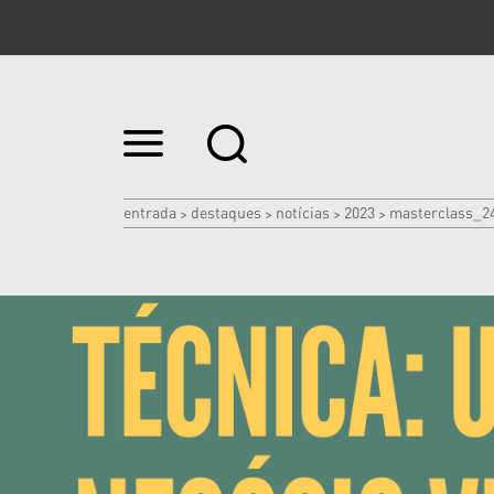
Ir
para
o
conteúdo.
|
entrada
destaques
notícias
2023
masterclass_24
>
>
>
>
Ir
para
a
navegação