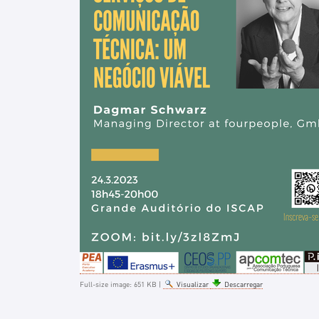
Full-size image:
651 KB
|
Visualizar
Descarregar