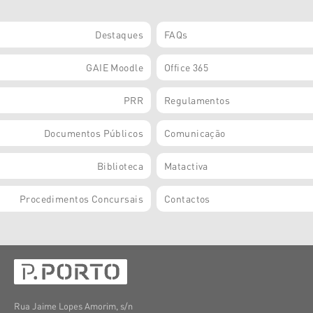
Destaques
FAQs
GAIE Moodle
Office 365
PRR
Regulamentos
Documentos Públicos
Comunicação
Biblioteca
Matactiva
Procedimentos Concursais
Contactos
Rua Jaime Lopes Amorim, s/n