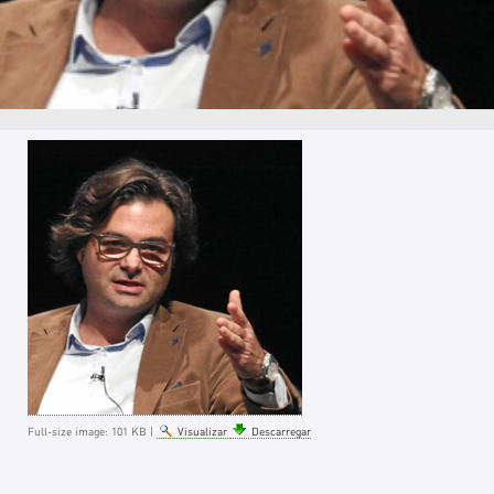
Full-size image:
101 KB
|
Visualizar
Descarregar