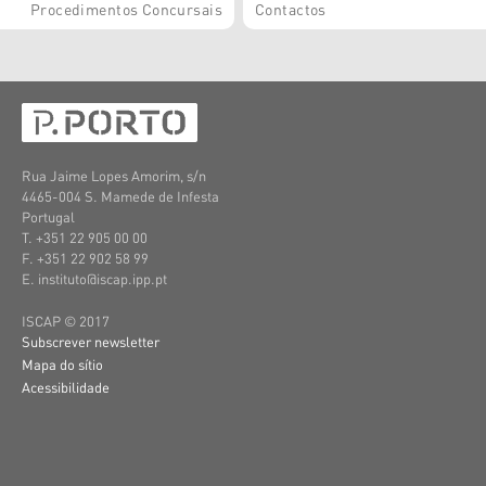
Procedimentos Concursais
Contactos
Rua Jaime Lopes Amorim, s/n
4465-004 S. Mamede de Infesta
Portugal
T. +351 22 905 00 00
F. +351 22 902 58 99
E. instituto@iscap.ipp.pt
ISCAP © 2017
Subscrever newsletter
Mapa do sítio
Acessibilidade