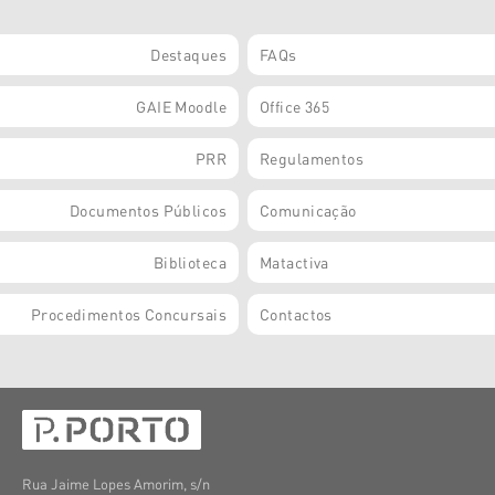
Destaques
FAQs
GAIE Moodle
Office 365
PRR
Regulamentos
Documentos Públicos
Comunicação
Biblioteca
Matactiva
Procedimentos Concursais
Contactos
Rua Jaime Lopes Amorim, s/n