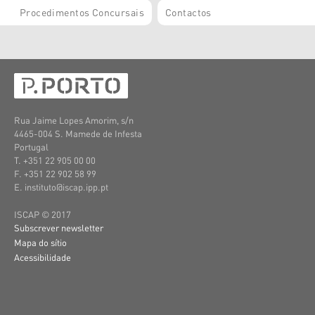
Procedimentos Concursais
Contactos
Rua Jaime Lopes Amorim, s/n
4465-004 S. Mamede de Infesta
Portugal
T. +351 22 905 00 00
F. +351 22 902 58 99
E. instituto@iscap.ipp.pt
ISCAP © 2017
Subscrever newsletter
Mapa do sítio
Acessibilidade