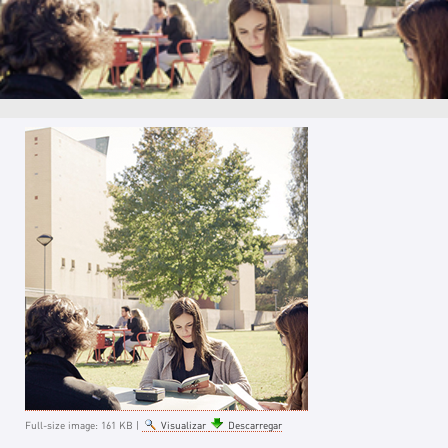
Full-size image:
161 KB
|
Visualizar
Descarregar