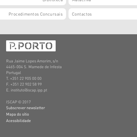
Procedimentos Concursais
Contactos
Rua Jaime Lopes Amorim, s/n
4465-004 S. Mamede de Infesta
Portugal
T. +351 22 905 00 00
F. +351 22 902 58 99
E. instituto@iscap.ipp.pt
ISCAP © 2017
Subscrever newsletter
Mapa do sítio
Acessibilidade