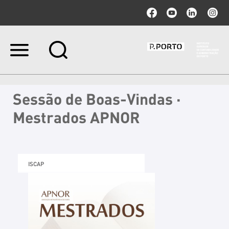
Ir
para
o
conteúdo.
|
Sessão de Boas-Vindas ·
Ir
para
Mestrados APNOR
a
navegação
ISCAP