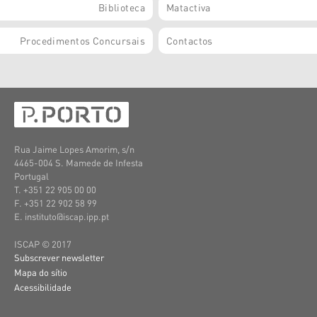
Biblioteca
Matactiva
Procedimentos Concursais
Contactos
Rua Jaime Lopes Amorim, s/n
4465-004 S. Mamede de Infesta
Portugal
T. +351 22 905 00 00
F. +351 22 902 58 99
E. instituto@iscap.ipp.pt
ISCAP © 2017
Subscrever newsletter
Mapa do sítio
Acessibilidade