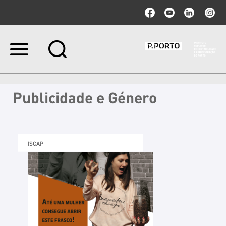
Ir
para
o
conteúdo.
|
Publicidade e Género
Ir
para
a
navegação
ISCAP