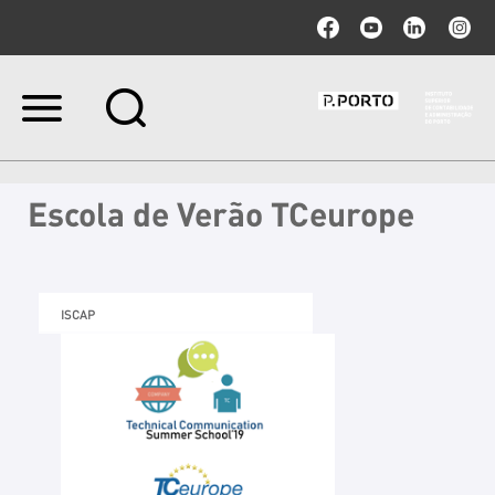
Ir
para
o
conteúdo.
|
Escola de Verão TCeurope
Ir
para
a
navegação
ISCAP