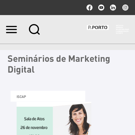
Ir
para
o
conteúdo.
|
Seminários de Marketing
Ir
para
Digital
a
navegação
ISCAP