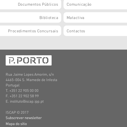
Documentos Públicos
Comunicação
Biblioteca
Matactiva
Procedimentos Concursais
Contactos
Rua Jaime Lopes Amorim, s/n
4465-004 S. Mamede de Infesta
Portugal
T. +351 22 905 00 00
F. +351 22 902 58 99
E. instituto@iscap.ipp.pt
ISCAP © 2017
Subscrever newsletter
Mapa do sítio