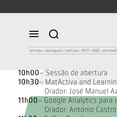
Ir
para
o
conteúdo.
|
entrada
destaques
notícias
2017 - 2020
alteraes
>
>
>
>
Ir
para
a
navegação