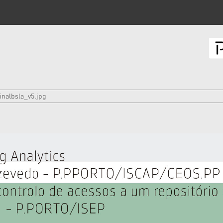
finalbsla_v5.jpg