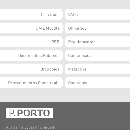
Destaques
FAQs
GAIE Moodle
Office 365
PRR
Regulamentos
Documentos Públicos
Comunicação
Biblioteca
Matactiva
Procedimentos Concursais
Contactos
Rua Jaime Lopes Amorim, s/n