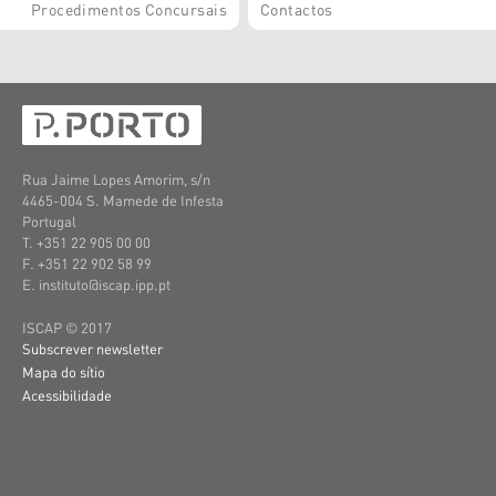
Procedimentos Concursais
Contactos
Rua Jaime Lopes Amorim, s/n
4465-004 S. Mamede de Infesta
Portugal
T. +351 22 905 00 00
F. +351 22 902 58 99
E. instituto@iscap.ipp.pt
ISCAP © 2017
Subscrever newsletter
Mapa do sítio
Acessibilidade