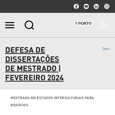
Ir
para
o
conteúdo.
|
DEFESA DE
Ouvir
Ir
para
DISSERTAÇÕES
a
navegação
DE MESTRADO |
FEVEREIRO 2024
MESTRADO EM ESTUDOS INTERCULTURAIS PARA
NEGÓCIOS