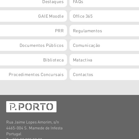
Destaques
FAQs
GAIE Moodle
Office 365
PRR
Regulamentos
Documentos Públicos
Comunicação
Biblioteca
Matactiva
Procedimentos Concursais
Contactos
Rua Jaime Lopes Amorim, s/n
4465-004 S. Mamede de Infesta
Portugal