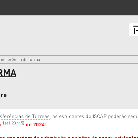
ransferência de turma
RMA
tre
nsferências de Turmas
, os estudantes do ISCAP poderão requ
(até 23h45)
ro
de 2024!
dos por ordem de submissão e sujeitos às vagas existente