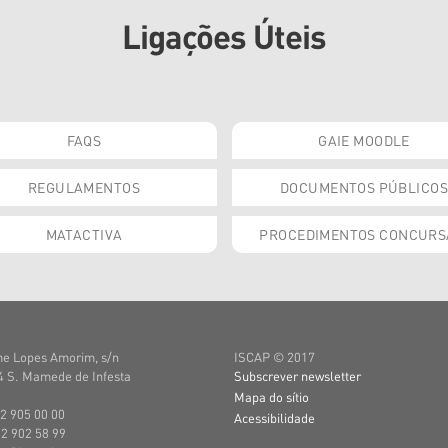
Ligações Úteis
FAQS
GAIE MOODLE
REGULAMENTOS
DOCUMENTOS PÚBLICOS
MATACTIVA
PROCEDIMENTOS CONCURS
e Lopes Amorim, s/n
ISCAP © 2017
 S. Mamede de Infesta
Subscrever newsletter
Mapa do sítio
22 905 00 00
Acessibilidade
22 902 58 99