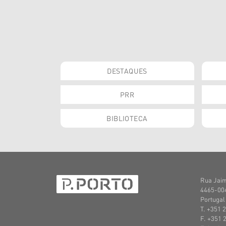
DESTAQUES
PRR
BIBLIOTECA
Rua Jaim
4465-004
Portugal
T. +351 
F. +351 