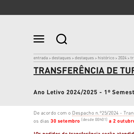
Ir
para
o
conteúdo.
|
entrada
destaques
destaques
histórico
2024
t
>
>
>
>
>
Ir
TRANSFERÊNCIA DE TU
para
a
navegação
Ano Letivo 2024/2025 - 1º Semes
De acordo com o
Despacho n.º25/2024 - Tra
(desde 00h01)
os dias
30 setembro
a 2 outub
!Os pedidos de transferência serão atendi