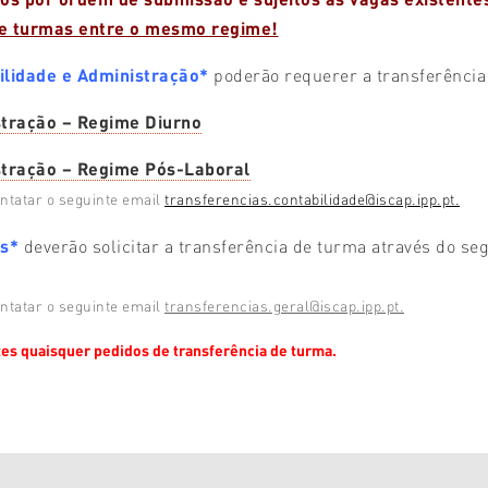
de turmas entre o mesmo regime!
ilidade e Administração*
poderão requerer a transferência
stração – Regime Diurno
stração – Regime Pós-Laboral
ntatar o seguinte email
transferencias.contabilidade@iscap.ipp.pt.
as*
deverão solicitar a transferência de turma através do se
ntatar o seguinte email
transferencias.geral@iscap.ipp.pt.
tes quaisquer pedidos de transferência de turma.