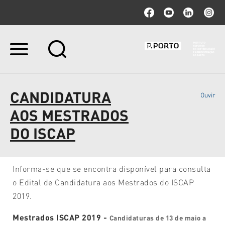
Ir
para
o
conteúdo.
|
CANDIDATURA
Ouvir
Ir
para
AOS MESTRADOS
a
navegação
DO ISCAP
Informa-se que se encontra disponível para consulta
o Edital de Candidatura aos Mestrados do ISCAP
2019.
Mestrados ISCAP 2019 -
Candidaturas de 13 de maio a