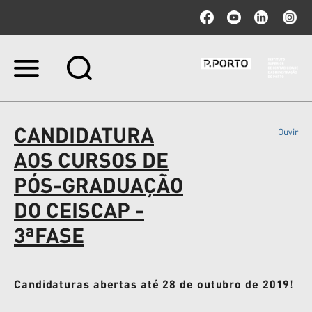
Ir
para
o
conteúdo.
|
CANDIDATURA
Ouvir
Ir
para
AOS CURSOS DE
a
navegação
PÓS-GRADUAÇÃO
DO CEISCAP -
3ªFASE
Candidaturas abertas até 28 de outubro de 2019!