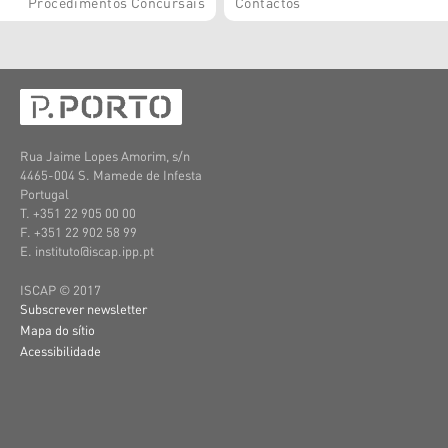
Procedimentos Concursais
Contactos
Rua Jaime Lopes Amorim, s/n
4465-004 S. Mamede de Infesta
Portugal
T. +351 22 905 00 00
F. +351 22 902 58 99
E. instituto@iscap.ipp.pt
ISCAP © 2017
Subscrever newsletter
Mapa do sítio
Acessibilidade