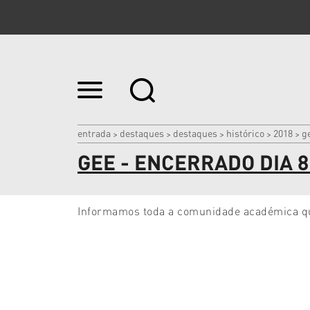
Ir
para
o
conteúdo.
|
entrada
destaques
destaques
histórico
2018
ge
>
>
>
>
>
Ir
GEE - ENCERRADO DIA 8
para
a
navegação
Informamos toda a comunidade académica que