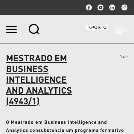
Ir
para
o
conteúdo.
|
MESTRADO EM
Ouvir
Ir
para
BUSINESS
a
navegação
INTELLIGENCE
AND ANALYTICS
(4943/1)
O Mestrado em Business Intelligence and
Analytics consubstancia um programa formativo