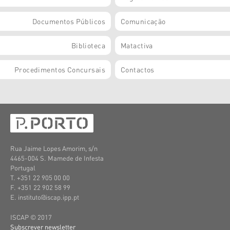
Documentos Públicos
Comunicação
Biblioteca
Matactiva
Procedimentos Concursais
Contactos
Rua Jaime Lopes Amorim, s/n
4465-004 S. Mamede de Infesta
Portugal
T. +351 22 905 00 00
F. +351 22 902 58 99
E. instituto@iscap.ipp.pt
ISCAP © 2017
Subscrever newsletter