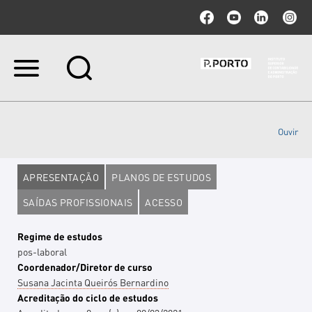
Ir
para
o
conteúdo.
|
Ouvir
Ir
para
a
navegação
APRESENTAÇÃO
PLANOS DE ESTUDOS
SAÍDAS PROFISSIONAIS
ACESSO
Regime de estudos
pos-laboral
Coordenador/Diretor de curso
Susana Jacinta Queirós Bernardino
Acreditação do ciclo de estudos