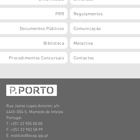
PRR
Regulamentos
Documentos Públicos
Comunicação
Biblioteca
Matactiva
Procedimentos Concursais
Contactos
Rua Jaime Lopes Amorim, s/n
4465-004 S. Mamede de Infesta
Portugal
T. +351 22 905 00 00
F. +351 22 902 58 99
E. instituto@iscap.ipp.pt