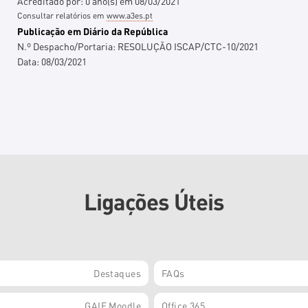
Acreditado por:
0
ano(s)
em
08/03/2021
Consultar relatórios em
www.a3es.pt
Publicação em Diário da República
N.º Despacho/Portaria:
RESOLUÇÃO ISCAP/CTC-10/2021
Data:
08/03/2021
Ligações Úteis
Destaques
FAQs
GAIE Moodle
Office 365