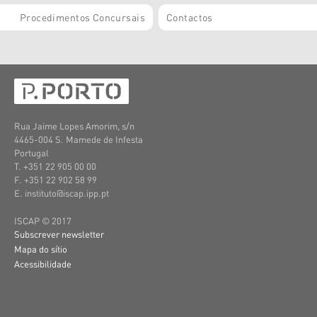
Procedimentos Concursais
Contactos
Rua Jaime Lopes Amorim, s/n
4465-004 S. Mamede de Infesta
Portugal
T. +351 22 905 00 00
F. +351 22 902 58 99
E. instituto@iscap.ipp.pt
ISCAP © 2017
Subscrever newsletter
Mapa do sítio
Acessibilidade