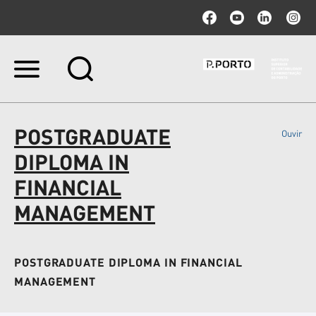
Ir
para
o
conteúdo.
|
POSTGRADUATE
Ouvir
Ir
para
DIPLOMA IN
a
navegação
FINANCIAL
MANAGEMENT
POSTGRADUATE DIPLOMA IN FINANCIAL
MANAGEMENT