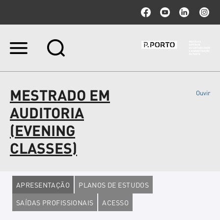
Ir
para
o
conteúdo.
|
MESTRADO EM
Ouvir
Ir
para
AUDITORIA
a
navegação
(EVENING
CLASSES)
APRESENTAÇÃO
PLANOS DE ESTUDOS
SAÍDAS PROFISSIONAIS
ACESSO