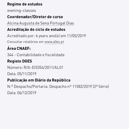
Regime de estudos
evening-classes
Coordenador/Diretor de curso
Alcina Augusta de Sena Portugal Dias
Acreditação do ciclo de estudos
Acreditado por:
6 years
ano(s)
em
11/05/2019
Consultar relatórios em
www.a3es.pt
Área CNAEF:
344 - Contabilidade e fiscalidade
Registo DGES
Número:
R/A-Ef3354/2011/AL01
Data:
05/11/2019
Publicação em Diário da República
N.º Despacho/Portaria:
Despacho nº 11582/2019 (2ª Série)
Data:
06/12/2019