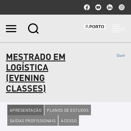
Ir
para
o
conteúdo.
|
MESTRADO EM
Ouvir
Ir
para
LOGÍSTICA
a
navegação
(EVENING
CLASSES)
APRESENTAÇÃO
PLANOS DE ESTUDOS
SAÍDAS PROFISSIONAIS
ACESSO