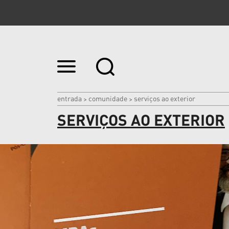
Ir
para
o
conteúdo.
|
entrada
comunidade
serviços ao exterior
>
>
Ir
SERVIÇOS AO EXTERIOR
para
a
navegação