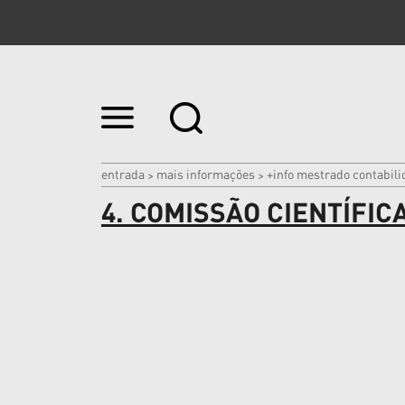
Ir
para
o
conteúdo.
|
entrada
mais informações
+info mestrado contabili
>
>
Ir
4. COMISSÃO CIENTÍFIC
para
a
navegação