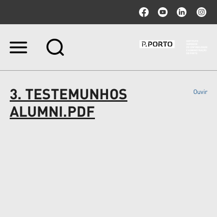
Ir
para
o
conteúdo.
|
3. TESTEMUNHOS
Ouvir
Ir
para
ALUMNI.PDF
a
navegação