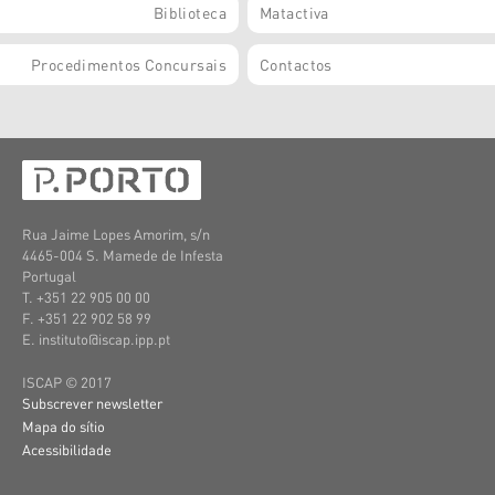
Biblioteca
Matactiva
Procedimentos Concursais
Contactos
Rua Jaime Lopes Amorim, s/n
4465-004 S. Mamede de Infesta
Portugal
T. +351 22 905 00 00
F. +351 22 902 58 99
E. instituto@iscap.ipp.pt
ISCAP © 2017
Subscrever newsletter
Mapa do sítio
Acessibilidade