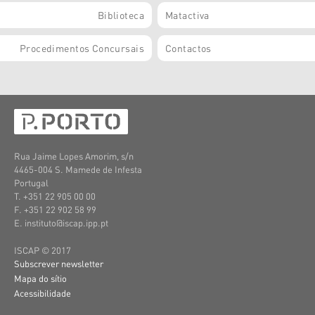
Biblioteca
Matactiva
Procedimentos Concursais
Contactos
Rua Jaime Lopes Amorim, s/n
4465-004 S. Mamede de Infesta
Portugal
T. +351 22 905 00 00
F. +351 22 902 58 99
E. instituto@iscap.ipp.pt
ISCAP © 2017
Subscrever newsletter
Mapa do sítio
Acessibilidade