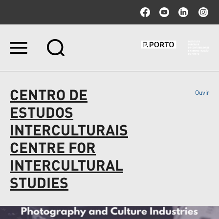
Ir
para
o
conteúdo.
|
CENTRO DE
Ouvir
Ir
para
ESTUDOS
a
navegação
INTERCULTURAIS
CENTRE FOR
INTERCULTURAL
STUDIES