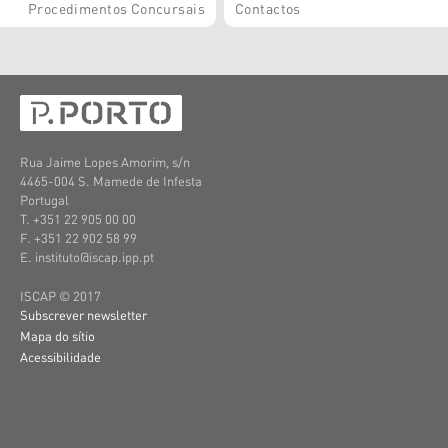
Procedimentos Concursais
Contactos
Rua Jaime Lopes Amorim, s/n
4465-004 S. Mamede de Infesta
Portugal
T. +351 22 905 00 00
F. +351 22 902 58 99
E. instituto@iscap.ipp.pt
ISCAP © 2017
Subscrever newsletter
Mapa do sítio
Acessibilidade