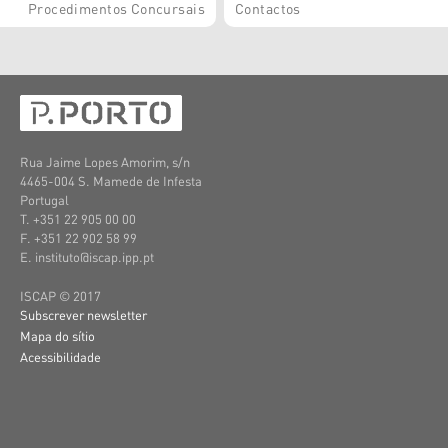
Procedimentos Concursais
Contactos
Rua Jaime Lopes Amorim, s/n
4465-004 S. Mamede de Infesta
Portugal
T. +351 22 905 00 00
F. +351 22 902 58 99
E. instituto@iscap.ipp.pt
ISCAP © 2017
Subscrever newsletter
Mapa do sítio
Acessibilidade