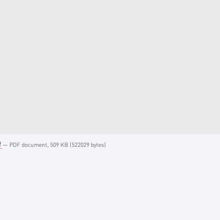
f
— PDF document, 509 KB (522029 bytes)