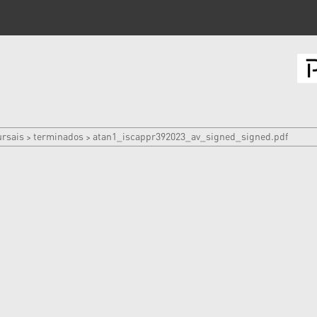
rsais
terminados
atan1_iscappr392023_av_signed_signed.pdf
>
>