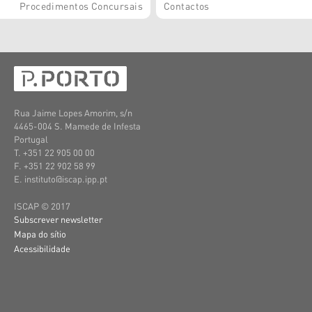
Procedimentos Concursais
Contactos
Rua Jaime Lopes Amorim, s/n
4465-004 S. Mamede de Infesta
Portugal
T. +351 22 905 00 00
F. +351 22 902 58 99
E. instituto@iscap.ipp.pt
ISCAP © 2017
Subscrever newsletter
Mapa do sítio
Acessibilidade