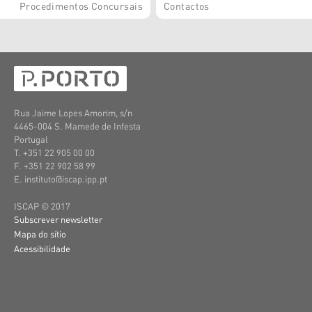
Procedimentos Concursais
Contactos
Rua Jaime Lopes Amorim, s/n
4465-004 S. Mamede de Infesta
Portugal
T. +351 22 905 00 00
F. +351 22 902 58 99
E. instituto@iscap.ipp.pt
ISCAP © 2017
Subscrever newsletter
Mapa do sítio
Acessibilidade