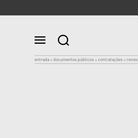
Ir
para
o
conteúdo.
|
entrada
documentos públicos
contratações
renov
>
>
>
Ir
para
a
navegação