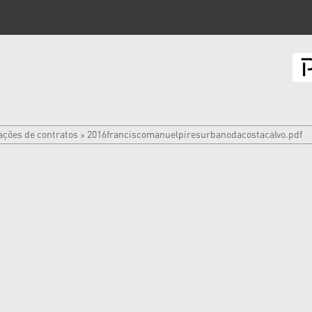
ações de contratos
2016franciscomanuelpiresurbanodacostacalvo.pdf
>