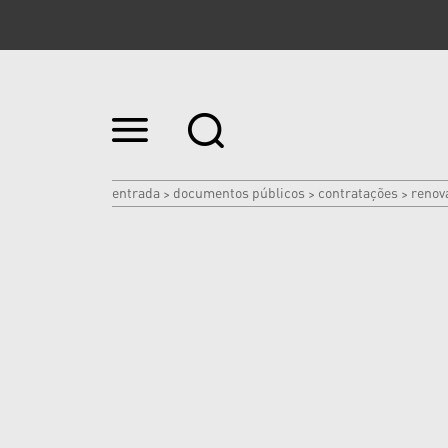
Ir
para
o
conteúdo.
|
entrada
documentos públicos
contratações
renov
>
>
>
Ir
para
a
navegação