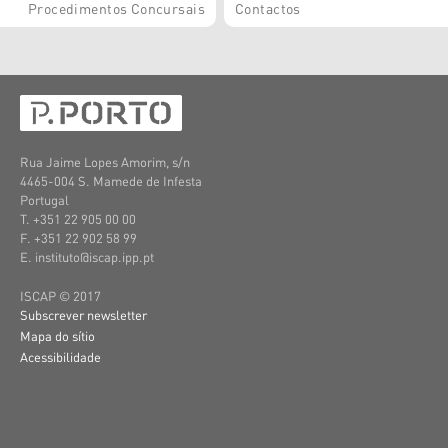
Procedimentos Concursais
Contactos
Rua Jaime Lopes Amorim, s/n
4465-004 S. Mamede de Infesta
Portugal
T. +351 22 905 00 00
F. +351 22 902 58 99
E. instituto@iscap.ipp.pt
ISCAP © 2017
Subscrever newsletter
Mapa do sítio
Acessibilidade