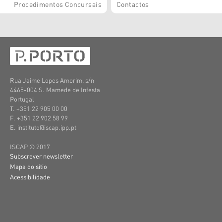
Procedimentos Concursais
Contactos
Rua Jaime Lopes Amorim, s/n
4465-004 S. Mamede de Infesta
Portugal
T. +351 22 905 00 00
F. +351 22 902 58 99
E. instituto@iscap.ipp.pt
ISCAP © 2017
Subscrever newsletter
Mapa do sítio
Acessibilidade