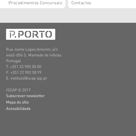
Procedimentos Concursais
Contactos
Rua Jaime Lopes Amorim, s/n
4465-004 S. Mamede de Infesta
Portugal
T. +351 22 905 00 00
F. +351 22 902 58 99
E. instituto@iscap.ipp.pt
ISCAP © 2017
Subscrever newsletter
Mapa do sítio
Acessibilidade