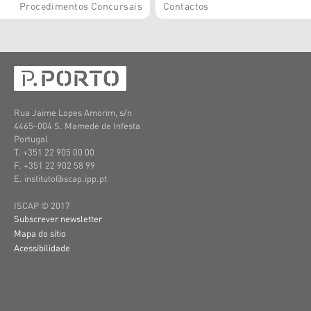
Procedimentos Concursais
Contactos
Rua Jaime Lopes Amorim, s/n
4465-004 S. Mamede de Infesta
Portugal
T. +351 22 905 00 00
F. +351 22 902 58 99
E. instituto@iscap.ipp.pt
ISCAP © 2017
Subscrever newsletter
Mapa do sítio
Acessibilidade