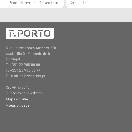
Procedimentos Concursais
Contactos
Rua Jaime Lopes Amorim, s/n
4465-004 S. Mamede de Infesta
Portugal
T. +351 22 905 00 00
F. +351 22 902 58 99
E. instituto@iscap.ipp.pt
ISCAP © 2017
Subscrever newsletter
Mapa do sítio
Acessibilidade