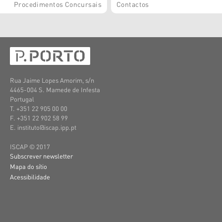
Procedimentos Concursais
Contactos
Rua Jaime Lopes Amorim, s/n
4465-004 S. Mamede de Infesta
Portugal
T. +351 22 905 00 00
F. +351 22 902 58 99
E. instituto@iscap.ipp.pt
ISCAP © 2017
Subscrever newsletter
Mapa do sítio
Acessibilidade