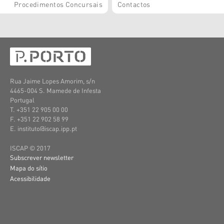
Procedimentos Concursais
Contactos
Rua Jaime Lopes Amorim, s/n
4465-004 S. Mamede de Infesta
Portugal
T. +351 22 905 00 00
F. +351 22 902 58 99
E. instituto@iscap.ipp.pt
ISCAP © 2017
Subscrever newsletter
Mapa do sítio
Acessibilidade